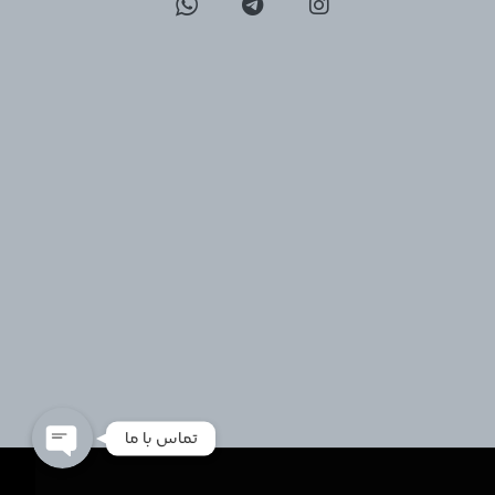
09129096197
02126747317
تماس با ما