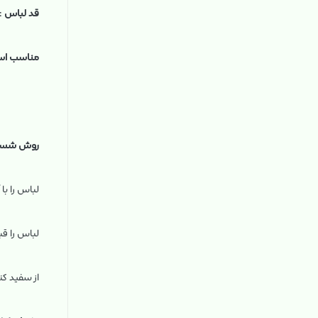
قد لباس
:
مناسب اس
روش شستش
لباس را با آب سرد (۳۰ درجه) بشویید ،
لباس را قب
از سفید کن