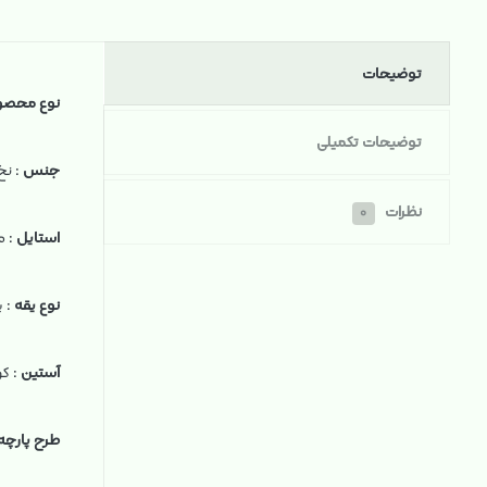
توضیحات
نوع محصو
توضیحات تکمیلی
جنس
: نخ
نظرات
۰
استایل
: 
نوع یقه
: ی
آستین
: کو
طرح پارچه