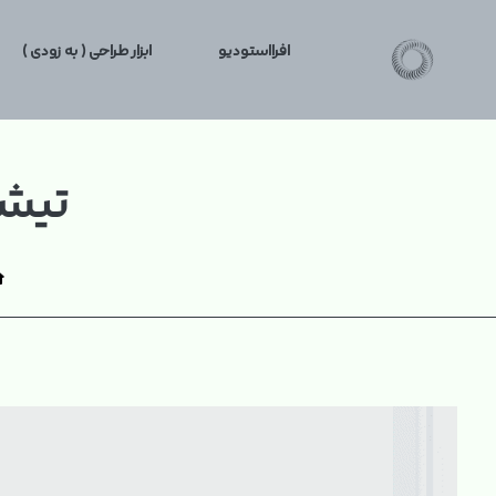
افرااستودیو
ابزار طراحی ( به زودی )
تیشرت