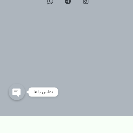
09129096197
02126747317
تماس با ما