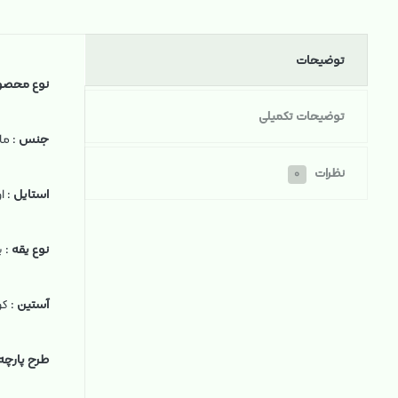
توضیحات
نوع محصو
توضیحات تکمیلی
جنس
: ما
نظرات
۰
استایل
: ا
نوع یقه
: ی
آستین
: کو
طرح پارچه