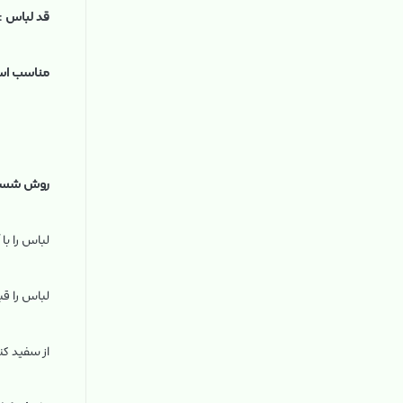
قد لباس
:
مناسب اس
روش شستش
لباس را با آب سرد (۳۰ درجه) بشویید ،
لباس را قب
از سفید کن