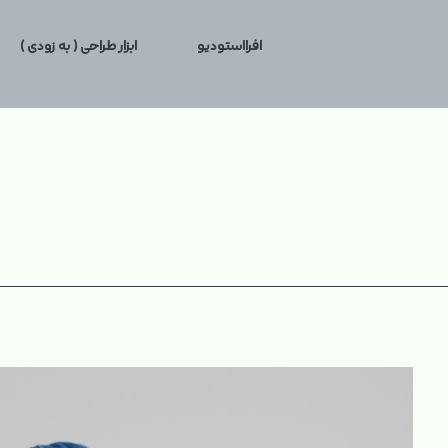
افرااستودیو
ابزار طراحی ( به زودی )