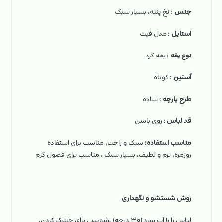
جنس
: نخ‌ پنبه، بسیار سبک
استایل
: مدل فیت
نوع یقه
: یقه گرد
آستین
: کوتاه
طرح پارچه
: ساده
قد لباس
: روی باسن
مناسب استفاده:
سبک و راحت، مناسب برای استفاده
روزمره، نرم و لطیف، بسیار سبک ، مناسب برای فصول گرم
روش شستشو و نگهداری
لباس را با آب سرد (۳۰ درجه) بشویید ، برای خشک کردن،