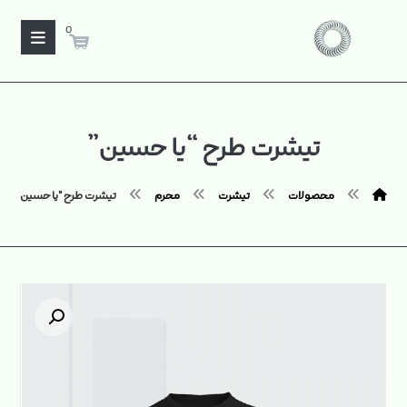
0
تیشرت طرح “یا حسین”
محصولات
تیشرت
محرم
تیشرت طرح "یا حسین"
بزرگنمایی تصویر