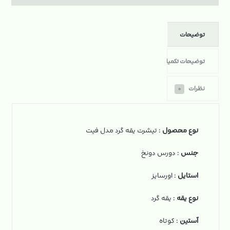
توضیحات
توضیحات تکمیلی
نظرات
۰
نوع محصول
: تیشرت یقه گرد مدل فیت
جنس
: دورس دونخ
استایل
: اورسایز
نوع یقه
: یقه گرد
آستین
: کوتاه