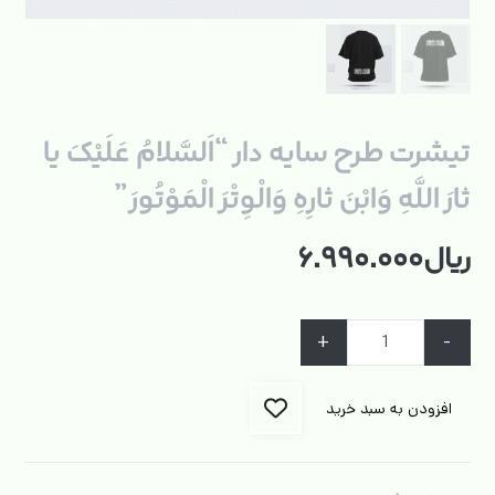
تیشرت طرح سایه دار “اَلسَّلامُ عَلَیْکَ یا
ثارَ اللَّهِ وَابْنَ ثارِهِ وَالْوِتْرَ الْمَوْتُورَ”
ریال
۶.۹۹۰.۰۰۰
+
-
افزودن به سبد خرید