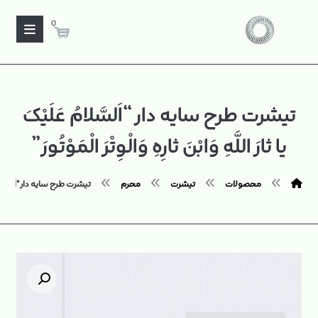
0
تیشرت طرح سایه دار “اَلسَّلامُ عَلَیْکَ
یا ثارَ اللَّهِ وَابْنَ ثارِهِ وَالْوِتْرَ الْمَوْتُورَ”
محصولات
تیشرت
محرم
تیشرت طرح سایه دار "اَلسَّلامُ عَلَیْکَ
بزرگنمایی تصویر