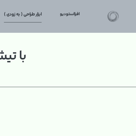
افرااستودیو
ابزار طراحی ( به زودی )
با تی